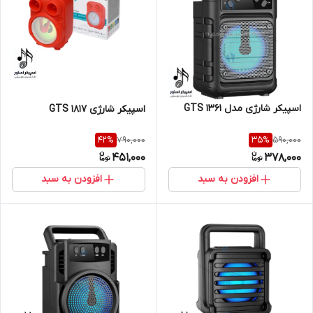
اسپیکر شارژی مدل GTS 1361
اسپیکر شارژی GTS 1817
790,000
590,000
42
%
35
%
451,000
378,000
افزودن به سبد
افزودن به سبد