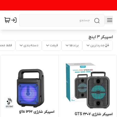
اسپیکر ۳ اینچ
جدیدترین
برندها
قیمت
دسته‌بندی
فقط محص
اسپیکر شارژی gts 1362
اسپیکر شارژی GTS 2307