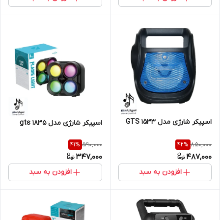
اسپیکر شارژی مدل GTS 1533
اسپیکر شارژی مدل gts 1835
590,000
850,000
41
%
42
%
347,000
487,000
افزودن به سبد
افزودن به سبد