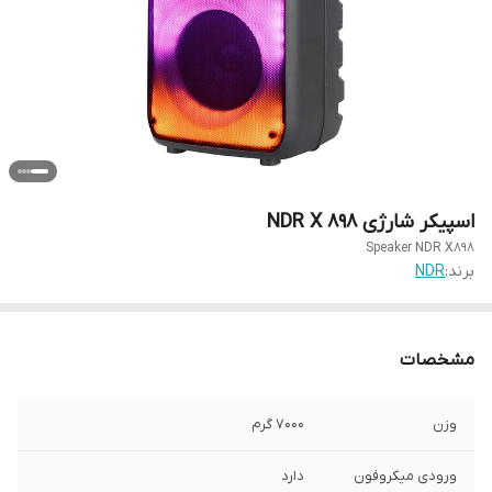
اسپیکر شارژی NDR X 898
Speaker NDR X898
برند:
NDR
مشخصات
وزن
7000 گرم
ورودی میکروفون
دارد