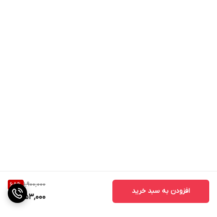
1,900,000
65
%
افزودن به سبد خرید
653,000