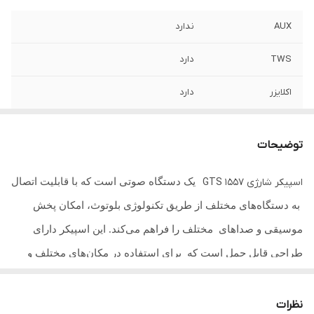
AUX
ندارد
TWS
دارد
اکلایزر
دارد
میکروفن
ندارد
توضیحات
ریموت کنترل
ندارد
یک دستگاه صوتی است که با قابلیت اتصال
اسپیکر شارژی GTS 1557
میزان شارژدهی
2تا3ساعت
به دستگاه‌های مختلف از طریق تکنولوژی بلوتوث، امکان پخش
فضای پوشش دهی
50تا70متر
موسیقی و صداهای مختلف را فراهم می‌کند. این اسپیکر دارای
طراحی قابل حمل است که برای استفاده در مکان‌های مختلف و
باتری
1200میلی امپر
همراهی در سفرها و مهمانی ها یا جلسات جمعی بسیار مناسب
سایز ساب
3*2
است. ویژگی‌های اساسی اسپیکر شامل
کیفیت صدای بالا، قدرت
نظرات