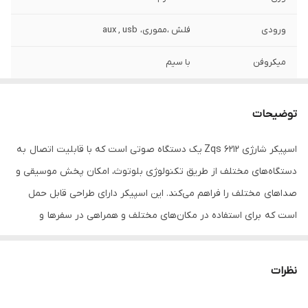
ورودی
فلش ،مموری، aux , usb
میکروفن
با سیم
شارژدهی
6 ساعت
توضیحات
کنترل
دارد
‌اسپیکر شارژی Zqs 6212 یک دستگاه صوتی است که با قابلیت اتصال به
قدرت
۲۳۰۰وات
دستگاه‌های مختلف از طریق تکنولوژی بلوتوث، امکان پخش موسیقی و
سایز ساب
6.5*2 اینچ
صداهای مختلف را فراهم می‌کند. این اسپیکر دارای طراحی قابل حمل
است که برای استفاده در مکان‌های مختلف و همراهی در سفرها و
توان خروجی
20*2 وات
مهمانی ها یا جلسات جمعی بسیار مناسب است. ویژگی‌های اساسی
رقص‌نور
دارد
اسپیکر شامل
کیفیت صدای بالا، قدرت خروجی صوتی بالا
، قابلیت اتصال
نظرات
به دستگاه‌های مختلف از جمله گوشی‌های هوشمند، تبلت، لپ‌تاپ‌ها و
رادیو
دارد
دیگر دستگاه‌های دارای قابلیت بلوتوث خواهد بود. همچنین، این اسپیکر