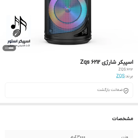
‌اسپیکر شارژی Zqs 6212
ZQS 6212
برند:
ZQS
ضمانت بازگشت
مشخصات
وزن
3000 گرم