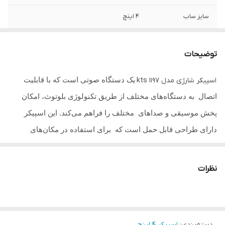
سایز ساب
۴ اینچ
رقص نور
دارد
توضیحات
رادیو
دارد
یک دستگاه صوتی است که با قابلیت
اسپیکر شارژی مدل kts 1197
AUX
ندارد
اتصال به دستگاه‌های مختلف از طریق تکنولوژی بلوتوث، امکان
TWS
دارد
پخش موسیقی و صداهای مختلف را فراهم می‌کند. این اسپیکر
دارای طراحی قابل حمل است که برای استفاده در مکان‌های
بلوتوث
دارد
مختلف و همراهی در سفرها و مهمانی ها یا جلسات جمعی بسیار
باتری
۶۰۰ میلی امپر
مناسب است. ویژگی‌های اساسی اسپیکر شامل
کیفیت صدای بالا،
نظرات
قدرت خروجی صوتی بالا
، قابلیت اتصال به دستگاه‌های مختلف از
اقلام همراه
کابل شارژر
جمله گوشی‌های هوشمند، تبلت، لپ‌تاپ‌ها و دیگر دستگاه‌های
ارتفاع
۱3 سانتیمتر
دارای قابلیت بلوتوث خواهد بود. همچنین، این اسپیکر دارای
دسته‌بندی
:
اسپیکر 4 اینچ