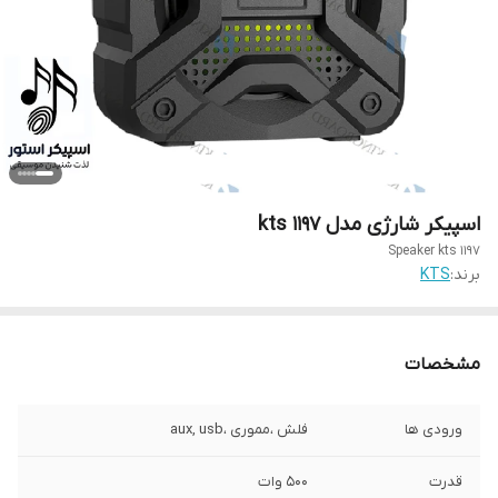
اسپیکر شارژی مدل kts 1197
Speaker kts 1197
برند:
KTS
مشخصات
ورودی ها
فلش ،مموری ،aux, usb
قدرت
۵۰۰ وات