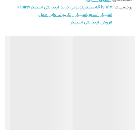
میزان شارژدهی
حداکثر ۵ ساعت
ورودی‌های صوتی مختلف یا کارت حافظه است. این دستگاه دارای
برچسب‌ها :
Kts 1197
،
اسپیکربلوتوثی
،
خرید اینترنتی اسپیکرkts1197
،
پارتی لایت (رقص نور) جذابی می باشد که جلوه بسیار زیبایی را به
اسپیکر استور
،
اسپیکر رنگی
،
باند قابل حمل
،
فروش اینترنتی اسپیکر
محیط خواهد داد.