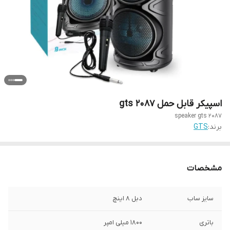
اسپیکر قابل حمل gts 2087
speaker gts 2087
برند:
GTS
مشخصات
سایز ساب
دبل 8 اینچ
باتری
1800 میلی امپر