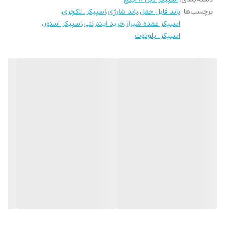
برچسب‌ها :
باند قابل حمل
،
باند شارژی
،
اسپیکر_لاکچری
،
توانید دو عدد اسپیکر همسان را از طریق شبکه بیسیم به هم دیگر
اسپیکر عمده شیراز
،
خرید اینترنتی
،
اسپیکر استور
،
متصل و از صدایی استریو و جذاب لذت ببرید.
اسپیکر_بلوتوث
این اسپیکر مناسب افرادیست که طرفدار اسپیکر با سایز نسبتا کم حجم
ولی پرقدرت هستند.
مجموعه اسپیکر استور این امکان را برای شما فراهم کرده است که تنها با
چند کلیک ساده این اسپیکر جذاب و خوش صدا را درب منزل تحویل
گرفته و تجربه شیرین یک خرید آنلاین را برای شما به ارمغان می اورد