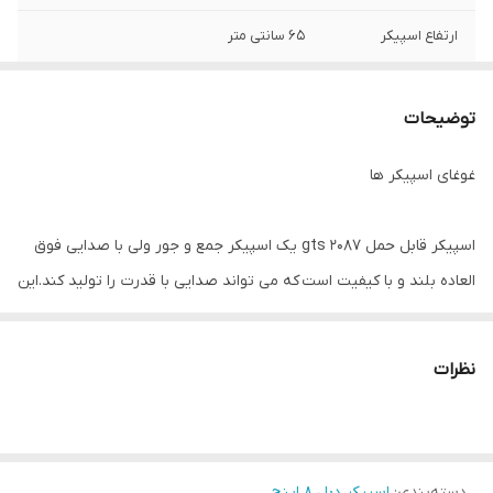
ارتفاع اسپیکر
65 سانتی متر
رادیو
دارد
توضیحات
میکروفن
باسیم
غوغای اسپیکر ها
میزان شارژ دهی
حداکثر 6 ساعت
ورودی ها
فلش مموری ای یوایکس usb
اسپیکر قابل حمل gts 2087 یک اسپیکر جمع و جور ولی با صدایی فوق
العاده بلند و با کیفیت است که می تواند صدایی با قدرت را تولید کند.این
میزان شارژشوندگی
3 ساعت
اسپیکر از بلوتوث پشتیبانی کرده و دارای درگاه فلش ، مموری و ای یو
ایکس می باشد.این اسپیکر دارای پارتی لایت بسیار زیبا و حساس به
نظرات
صدا می‌باشد .داخل باکس این اسپیکر یک عدد میکروفن قرار دارد که می
توانید توسط آن لحظات مفرحی رو به خوانندگی و شنیدن موسیقی
بپردازید.
دسته‌بندی
:
اسپیکر دبل 8 اینچ
همچنین این اسپیکر داری قابلیت ویژه TWS است که توسط آن می