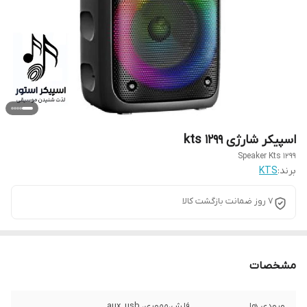
اسپیکر شارژی kts 1299
Speaker Kts 1299
برند:
KTS
7 روز ضمانت بازگشت کالا
مشخصات
ورودی ها
فلش،مموری، aux, usb