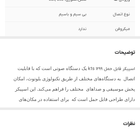
نوع اتصال
بی سیم و باسیم
میکروفن
ندارد
میزان شارژدهی
حداکثر 3 ساعت
توضیحات
قدرت
۲۳۰۰ وات
یک دستگاه صوتی است که با قابلیت
اسپیکر قابل حمل kts 1299
کنترل
ندارد
اتصال به دستگاه‌های مختلف از طریق تکنولوژی بلوتوث، امکان
سایز ساب
6.5*2 اینچ
پخش موسیقی و صداهای مختلف را فراهم می‌کند. این اسپیکر
دارای طراحی قابل حمل است که برای استفاده در مکان‌های
فضای پوشش دهی
100 الی 150 متر
مختلف و همراهی در سفرها و مهمانی ها یا جلسات جمعی بسیار
سایز تیوتر
1*1 اینچ
مناسب است. ویژگی‌های اساسی اسپیکر شامل
کیفیت صدای بالا،
نظرات
قدرت خروجی صوتی بالا
، قابلیت اتصال به دستگاه‌های مختلف از
رقص نور
دارد