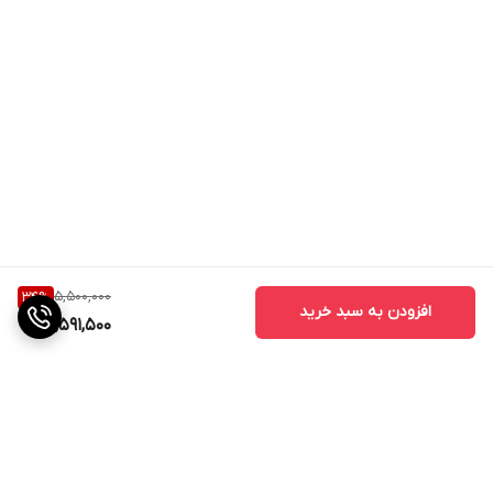
5,500,000
34
%
افزودن به سبد خرید
3,591,500