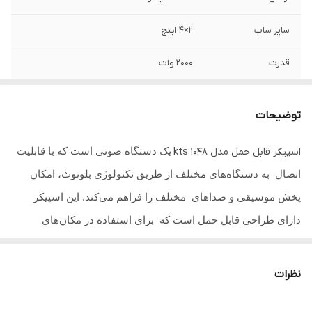
سایز ساب
۲×4 اینچ
قدرت
2000 وات
باتری
۱۵۰۰میلی امپر
توضیحات
توان خروجی
10*2 وات
یک دستگاه صوتی است که با قابلیت
اسپیکر قابل حمل مدل kts 1048
وروردی ها
بلوتوث/ فلش/ مموری
اتصال به دستگاه‌های مختلف از طریق تکنولوژی بلوتوث، امکان
رقص نور
دارد
پخش موسیقی و صداهای مختلف را فراهم می‌کند. این اسپیکر
دارای طراحی قابل حمل است که برای استفاده در مکان‌های
رادیو
دارد
مختلف و همراهی در سفرها و مهمانی ها یا جلسات جمعی بسیار
میزان شارژدهی
6 ساعت
مناسب است. ویژگی‌های اساسی اسپیکر شامل
کیفیت صدای بالا،
نظرات
قدرت خروجی صوتی بالا
، قابلیت اتصال به دستگاه‌های مختلف از
بلوتوث
دارد
جمله گوشی‌های هوشمند، تبلت، لپ‌تاپ‌ها و دیگر دستگاه‌های