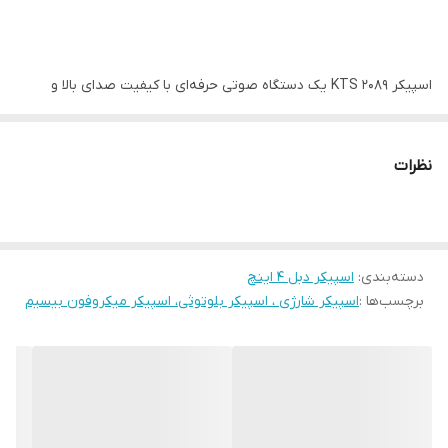
اسپیکر KTS 2089 یک دستگاه صوتی حرفه‌ای با کیفیت صدای بالا و
طراحی شیک است که برای استفاده در محیط‌های خانگی و جمع‌های
دوستانه بسیار مناسب است. این اسپیکر دارای قدرت خروجی قابل
نظرات
توجهی است که صدایی واضح، شفاف و باس قدرتمند را ارائه می‌دهد.
قابلیت اتصال بلوتوث به کاربران اجازه می‌دهد به‌راحتی موسیقی مورد
علاقه‌شان را بدون نیاز به سیم پخش کنند. همچنین، ورودی‌های
دسته‌بندی
:
اسپیکر دبل 4 اینچ
متنوعی مانند USB و کارت حافظه در این مدل تعبیه شده تا امکان
برچسب‌ها :
اسپیکر شارژی ، اسپیکر بلوتوثی، اسپیکر میکروفون بیسیم
پخش فایل‌های صوتی از منابع مختلف فراهم باشد. باتری پرقدرت
اسپیکر KTS 2089 امکان پخش مداوم موسیقی برای ساعت‌ها را فراهم
می‌کند و به‌راحتی قابل شارژ است. طراحی جمع‌وجور و وزن مناسب آن،
حمل و نقل اسپیکر را آسان کرده و مناسب استفاده در فضای باز نیز
می‌باشد. کنترل‌های لمسی یا دکمه‌ای روی دستگاه به کاربران امکان