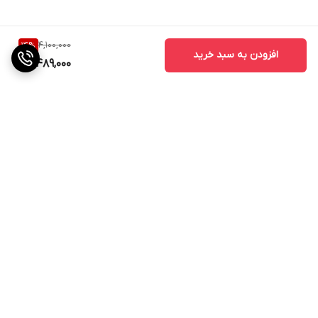
4,100,000
14
%
افزودن به سبد خرید
3,489,000
برگشت به بالا