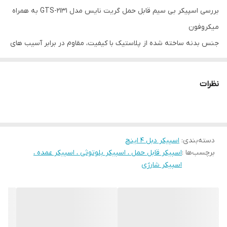
بررسی اسپیکر بی سیم قابل حمل گریت نایس مدل GTS-2131 به همراه
میکروفون
جنس بدنه ساخته شده از پلاستیک با کیفیت، مقاوم در برابر آسیب های
احتمالی همچون فشار و ضربه دارای یک عدد درگاه USB و یک عدد درگاه
TF جهت پخش فایل های ذخیره شده ویک عدد درگاه اتصال میکروفون
نظرات
کلیدهای فیزیکی تعبیه شده بر روی بدنه جهت مدیریت موسیقی،
MODE، خاموش/ روشن و...، اقلام همراه یک عدد میکروفون اتصال بی
سیم از طریق بلوتوث و اتصال با سیم توسط جک 3.5 میلی متری صدا،
دسته‌بندی
:
اسپیکر دبل 4 اینچ
مجهز به نورپردازی RGB جهت ایجاد جلوه بصری زیبا تامین انرژی از
برچسب‌ها :
اسپیکر قابل حمل ، اسپیکر بلوتوثی ، اسپیکر عمده ،
طریق باتری لیتیومی با ظرفیت 1500mAh، شارژ مجدد از طریق درگاه تایپ
اسپیکر شارژی
سی تعبیه شده بر روی بدنه توسط کابل همراه برخوردار از 2 درایو 4
اینچی با توان خروجی 10 وات (2*5W)، حساسیت سیگنال به نویز 80db و
پاسخ فرکانسی 100 هرتز الی 20 کیلوهرتز