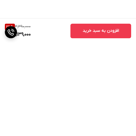
3,390,000
36
%
افزودن به سبد خرید
2,139,000
برگشت به بالا