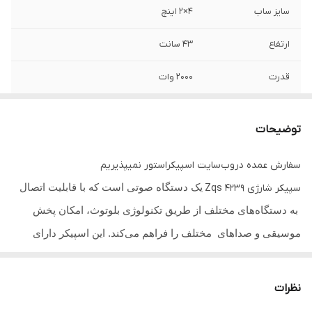
سایز ساب
۴×2 اینچ
ارتفاع
43 سانت
قدرت
2000 وات
وزن
2000 گرم
توضیحات
باتری
۱۵۰۰ میلی آمپر
سفارش عمده در‌وب‌سایت اسپیکراستور نمیپذیریم
توان خروجی
20*2 وات
یک دستگاه صوتی است که با قابلیت اتصال
سپیکر شارژی Zqs 4239
فضای پوشش دهی
100 متر
به دستگاه‌های مختلف از طریق تکنولوژی بلوتوث، امکان پخش
موسیقی و صداهای مختلف را فراهم می‌کند. این اسپیکر دارای
ورودی
فلش/مموری/میکروفون/aux
طراحی قابل حمل است که برای استفاده در مکان‌های مختلف و
رادیو
دارد
همراهی در سفرها و مهمانی ها یا جلسات جمعی بسیار مناسب
نظرات
است. ویژگی‌های اساسی اسپیکر شامل
کیفیت صدای بالا، قدرت
بلوتوث
دارد