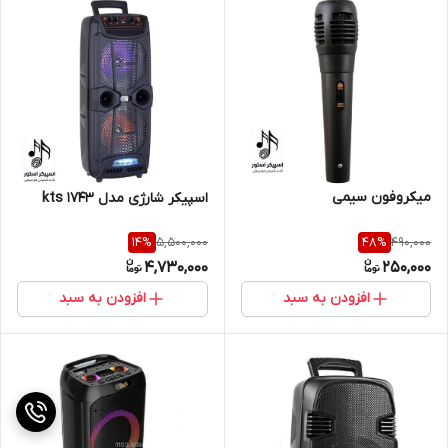
میکروفون سیمی
اسپیکر شارژی مدل 1743 kts
5,500,000
490,000
14
%
48
%
4,730,000
250,000
افزودن به سبد
افزودن به سبد