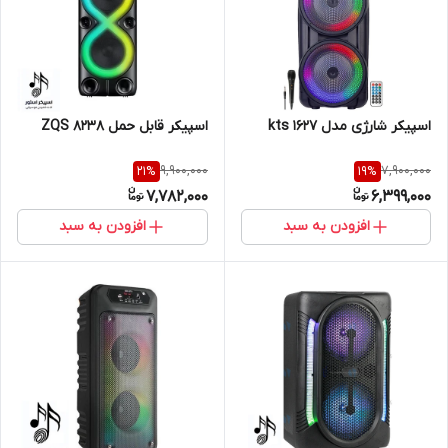
اسپیکر شارژی مدل kts 1627
اسپیکر قابل حمل ZQS 8238
9,900,000
7,900,000
21
%
19
%
7,782,000
6,399,000
افزودن به سبد
افزودن به سبد