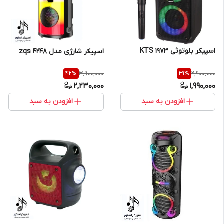
اسپیکر بلوتوثی KTS 1973
اسپیکر شارژی مدل zqs 4248
3,900,000
2,900,000
42
%
31
%
2,230,000
1,990,000
افزودن به سبد
افزودن به سبد