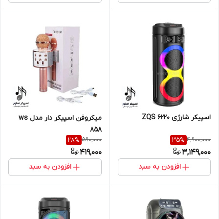
اسپیکر شارژی ZQS 6220
میکروفن اسپیکر دار مدل ws
858
590,000
4,900,000
28
%
35
%
419,000
3,149,000
افزودن به سبد
افزودن به سبد