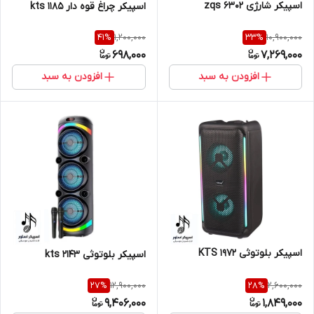
اسپیکر شارژی zqs 6302
اسپیکر چراغ قوه دار kts 1185
1,200,000
10,900,000
41
%
33
%
698,000
7,269,000
افزودن به سبد
افزودن به سبد
اسپیکر بلوتوثی KTS 1972
اسپیکر بلوتوثی kts 2143
12,900,000
2,600,000
27
%
28
%
9,406,000
1,849,000