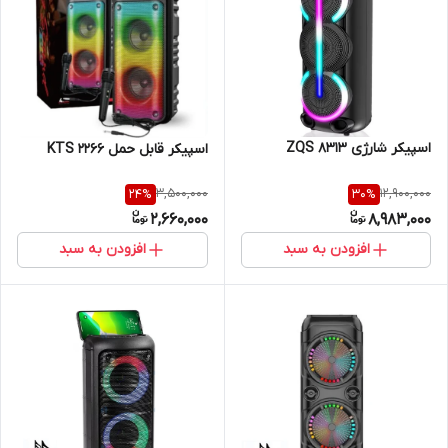
اسپیکر شارژی ZQS 8313
اسپیکر قابل حمل KTS 2266
3,500,000
12,900,000
24
%
30
%
2,660,000
8,983,000
افزودن به سبد
افزودن به سبد