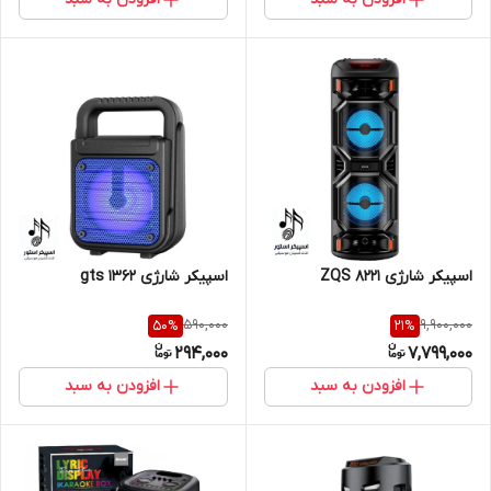
اسپیکر شارژی ZQS 8221
اسپیکر شارژی gts 1362
590,000
9,900,000
50
%
21
%
294,000
7,799,000
افزودن به سبد
افزودن به سبد