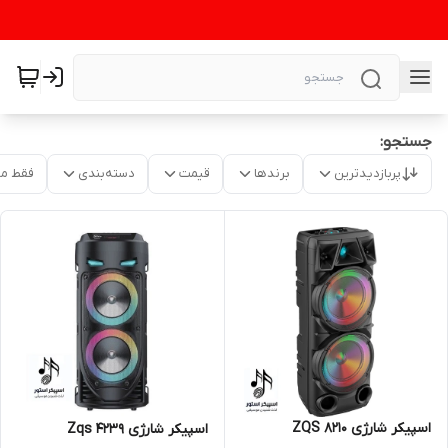
جستجو:
پربازدیدترین
برندها
قیمت
دسته‌بندی
فقط م
اسپیکر شارژی ZQS 8210
اسپیکر شارژی Zqs 4239