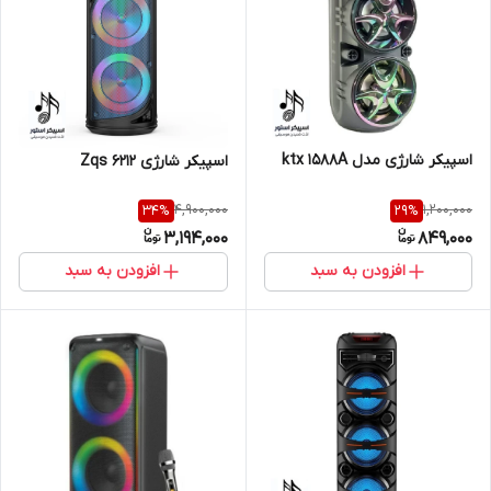
اسپیکر شارژی مدل ktx 1588A
‌اسپیکر شارژی Zqs 6212
4,900,000
1,200,000
34
%
29
%
3,194,000
849,000
افزودن به سبد
افزودن به سبد