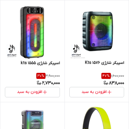
اسپیکر شارژی Kts 1576
اسپیکر شارژی kts 1555
3,900,000
1,600,000
30
%
47
%
2,730,000
838,000
افزودن به سبد
افزودن به سبد