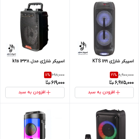
اسپیکر شارژی KTS 1199
اسپیکر شارژی مدل kts 1338
698,000
8,900,000
11
%
21
%
619,000
6,975,000
افزودن به سبد
افزودن به سبد