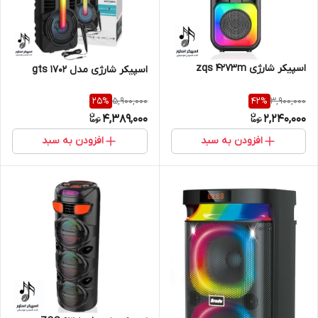
اسپیکر شارژی zqs 4273m
اسپیکر شارژی مدل 1702 gts
5,900,000
3,900,000
25
%
42
%
4,389,000
2,240,000
افزودن به سبد
افزودن به سبد