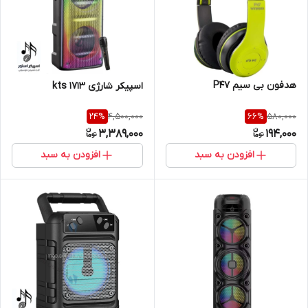
هدفون بی سیم P47
اسپیکر شارژی kts 1713
4,500,000
580,000
24
%
66
%
3,389,000
194,000
افزودن به سبد
افزودن به سبد