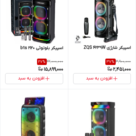
اسپیکر شارژی ZQS 4239W
اسپیکر بلوتوثی bts 2120
22,000,000
3,900,000
27
%
37
%
15,899,000
2,451,000
افزودن به سبد
افزودن به سبد