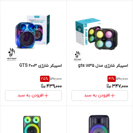
اسپیکر شارژی مدل gts 1835
اسپیکر شارژی GTS 2003
590,000
590,000
25
%
41
%
439,000
347,000
افزودن به سبد
افزودن به سبد