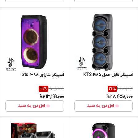
اسپیکر قابل حمل KTS 2185
اسپیکر شارژی bts 1388
19,000,000
10,900,000
30
%
22
%
13,199,000
8,458,000
افزودن به سبد
افزودن به سبد