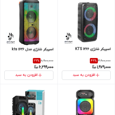
اسپیکر شارژی KTS 1266
اسپیکر شارژی مدل kts 1626
8,900,000
3,900,000
29
%
49
%
6,299,000
1,979,000
افزودن به سبد
افزودن به سبد