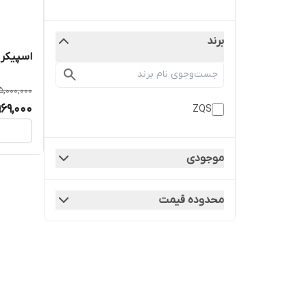
برند
اسپیکر شارژ
5,000,000
969,000
ZQS
موجودی
محدوده قیمت