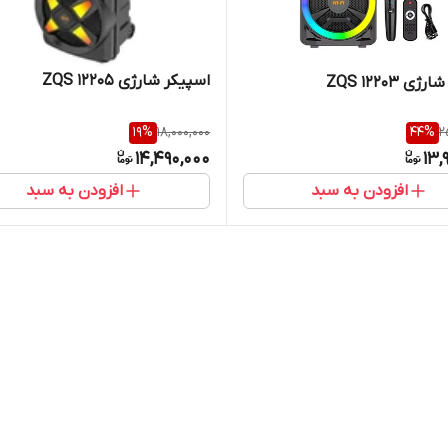
اسپیکر شارژی ZQS 12205
ی ZQS 12203
19
%
18,000,000
44
%
2
14,490,000
13,
افزودن به سبد
افزودن به سبد