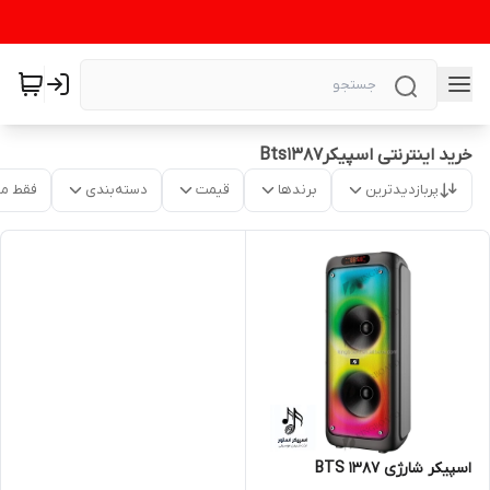
خرید اینترنتی اسپیکرBts1387
پربازدیدترین
برندها
قیمت
دسته‌بندی
فقط م
اسپیکر شارژی BTS 1387