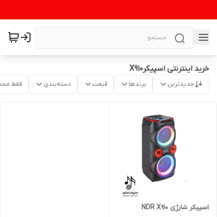
خرید اینترنتی اسپیکرX910
جدیدترین
برندها
قیمت
دسته‌بندی
فقط محص
اسپیکر شارژی NDR X910