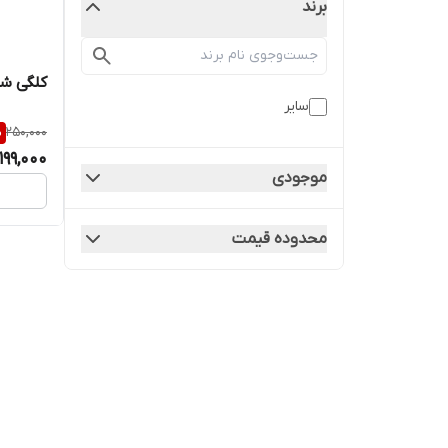
برند
کلگی شا
سایر
%
250,000
199,000
موجودی
محدوده قیمت