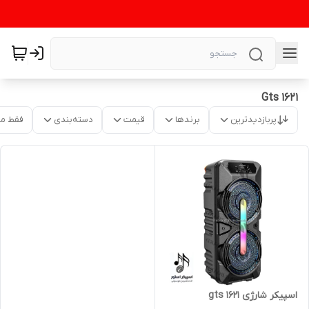
Gts 1621
پربازدیدترین
برندها
قیمت
دسته‌بندی
فقط م
اسپیکر شارژی gts 1621