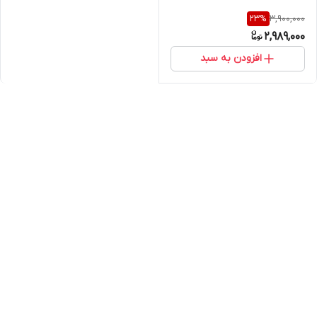
3,900,000
23
%
2,989,000
افزودن به سبد