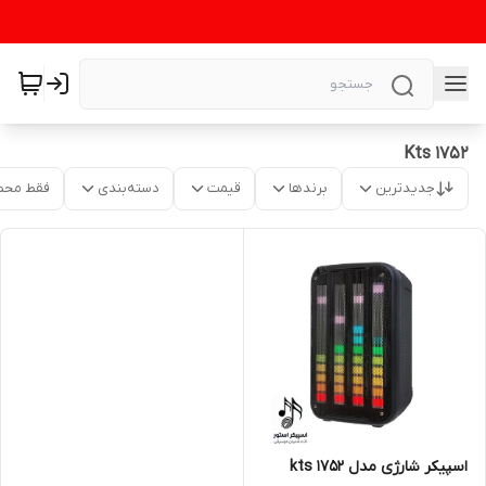
Kts 1752
جدیدترین
برندها
قیمت
دسته‌بندی
فقط محص
اسپیکر شارژی مدل 1752 kts