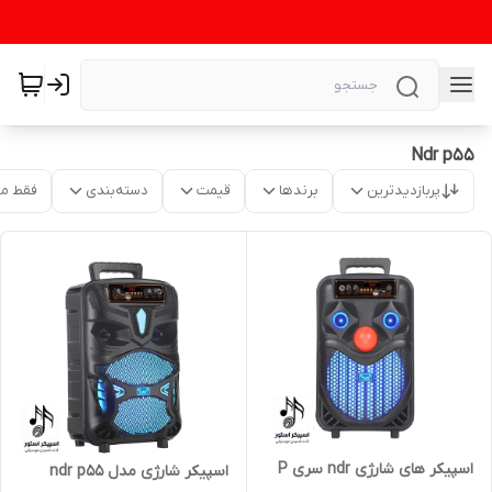
Ndr p55
پربازدیدترین
برندها
قیمت
دسته‌بندی
فقط م
اسپیکر های شارژی ndr سری P
اسپیکر شارژی مدل ndr p55