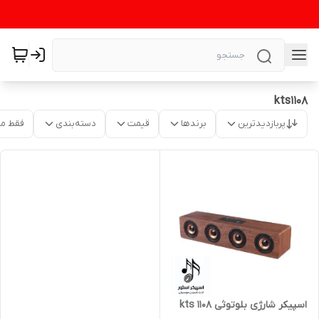
kts1108
پربازدیدترین
برندها
قیمت
دسته‌بندی
فقط م
اسپیکر شارژی بلوتوثی kts 1108