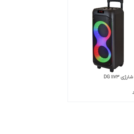
ژی DG 1173