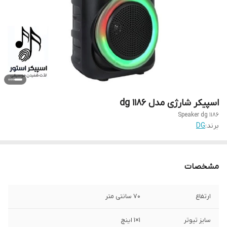
اسپیکر شارژی مدل dg 1186
Speaker dg 1186
برند:
DG
مشخصات
ارتفاع
70 سانتی متر
سایز تیوتر
1×۱ اینچ