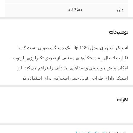
وزن
4500 گرم
سایز ساب
دبل 8 اینچ
توضیحات
قدرت
۳۵۰۰ وات
اسپیکر شارژی مدل dg 1186
یک دستگاه صوتی است که با
TWS
دارد
قابلیت اتصال به دستگاه‌های مختلف از طریق تکنولوژی بلوتوث،
بلوتوث
دارد
امکان پخش موسیقی و صداهای مختلف را فراهم می‌کند. این
اسپیکر دارای طراحی قابل حمل است که برای استفاده در
AUX
دارد
مکان‌های مختلف و همراهی در سفرها و مهمانی ها یا جلسات
افکت صدا
دارد
جمعی بسیار مناسب است. ویژگی‌های اساسی اسپیکر شامل
نظرات
پوشش دهی
100 تا 150 متر
کیفیت صدای بالا، قدرت خروجی صوتی بالا
، قابلیت اتصال به
دستگاه‌های مختلف از جمله گوشی‌های هوشمند، تبلت، لپ‌تاپ‌ها و
اکلایز پیش فرض
دارد
دیگر دستگاه‌های دارای قابلیت بلوتوث خواهد بود. همچنین، این