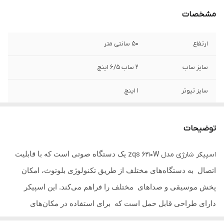
مشخصات
ارتفاع
۵۰ سانتی متر
سایز ساب
۲ ساب ۶/۵ اینچ
سایز تیوتر
۱ اینچ
قدرت
۲۳۰۰ وات
توضیحات
توان خروجی
15*2 وات
یک دستگاه صوتی است که با قابلیت
اسپیکر شارژی مدل zqs 6210W
میکروفن
دارد
اتصال به دستگاه‌های مختلف از طریق تکنولوژی بلوتوث، امکان
ورودی ها
فلش, مموری, رادیو, aux,usb
پخش موسیقی و صداهای مختلف را فراهم می‌کند. این اسپیکر
دارای طراحی قابل حمل است که برای استفاده در مکان‌های
کنترل
دارد
مختلف و همراهی در سفرها و مهمانی ها یا جلسات جمعی بسیار