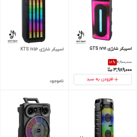
اسپیکر شارژی GTS 1771
اسپیکر شارژی KTS 1756
4,900,000
18
%
3,989,000
افزودن به سبد
ناموجود