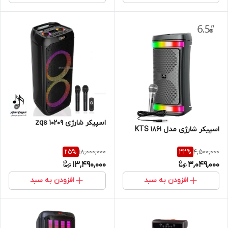
اسپیکر شارژی zqs 10209
اسپیکر شارژی مدل KTS 1861
18,000,000
4,500,000
25
%
32
%
13,490,000
3,049,000
افزودن به سبد
افزودن به سبد