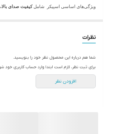
ویژگی‌های اساسی اسپیکر شامل
کیفیت صدای بالا،
کنترل
دستگاه‌های دارای قابلیت بلوتوث خواهد بود. همچنی
قدرت صدا
دستگاه دارای پارتی لایت (رقص نور) جذابی می باشد ک
قابلیت MIC PRI
نظرات
سایز
شما هم درباره این محصول نظر خود را بنویسید.
رقص نور
برای ثبت نظر، لازم است ابتدا وارد حساب کاربری خود شو
رادیو
افزودن نظر
بلوتوث
باتری
اکلایزر