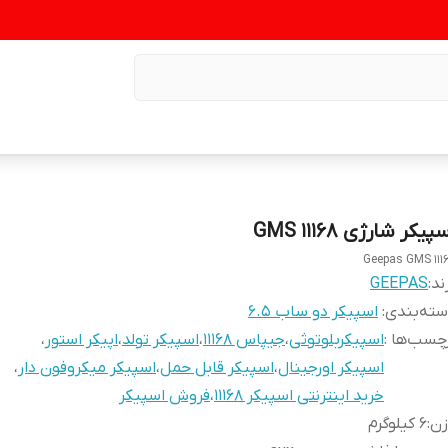
پیکر شارژی 11168 GMS
Geepas GMS 111
ند:
GEEPAS
ته‌بندی
:
اسپیکر دو ساب 6.5
چسب‌ها :
اسپیکربلوتوثی
،
جیپاس ۱۱۱۶۸
،
اسپیکر تولد
،
اپیکر استور
،
اسپیکر اورجینال
،
اسپیکر قابل حمل
،
اسپیکر میکروفون دار
،
خرید اینترنتی اسپیکر 11168
،
فروش اسپیکر
زن
:
۶ کیلوگرم