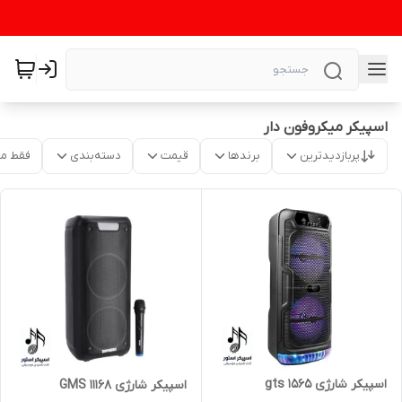
اسپیکر میکروفون دار
پربازدیدترین
برندها
قیمت
دسته‌بندی
فقط م
اسپیکر شارژی gts 1565
اسپیکر شارژی 11168 GMS