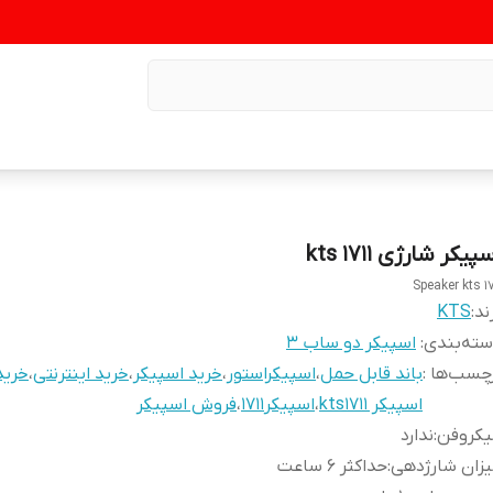
پیکر شارژی kts ۱۷۱۱
Speaker kts ۱۷
ند:
KTS
ته‌بندی
:
اسپیکر دو ساب ۳
چسب‌ها :
باند قابل حمل
،
اسپیکراستور
،
خرید اسپیکر
،
خرید اینترنتی
،
خرید
اسپیکر kts1711
،
اسپیکر1711
،
فروش اسپیکر
یکروفن
:
ندارد
زان شارژدهی
:
حداکثر 6 ساعت