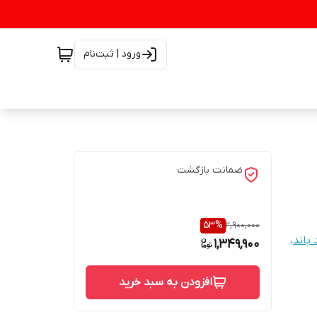
ورود | ثبت‌نام
ضمانت بازگشت
53
%
2,900,000
 باند
،
1,349,900
افزودن به سبد خرید