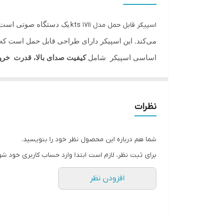
رقص‌نور
یک دستگاه صوتی است ک
اسپیکر قابل حمل مدل kts ۱۷۱۱
ریموت کنترل
می‌کند. این اسپیکر دارای طراحی قابل حمل است ک
سایز ساب
اساسی اسپیکر شامل
کیفیت صدای بالا، قدرت خرو
قابلیت بلوتوث خواهد بود. همچنین، این اسپیکر دار
رادیو
زیبایی را به محیط خواهد داد.
باتری
نظرات
((((هزینه ارسال با توجه به حجم و وزن اسپیکر (کرایه 
ورودی
شما هم درباره این محصول نظر خود را بنویسید.
AUX
برای ثبت نظر، لازم است ابتدا وارد حساب کاربری خود شو
اکلایزر
افزودن نظر
TWS