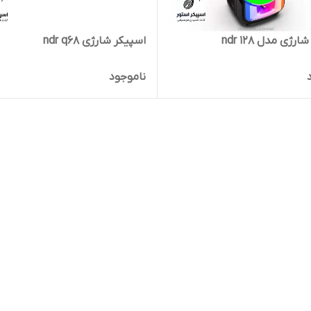
رژی مدل ndr 128
اسپیکر شارژی ndr q68
ناموجود