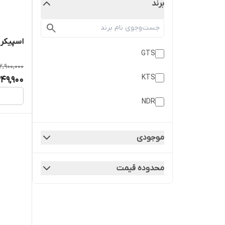
برند
اسپیکر شارژ
GTS
2,900,000
KTS
349,900
NDR
موجودی
محدوده قیمت