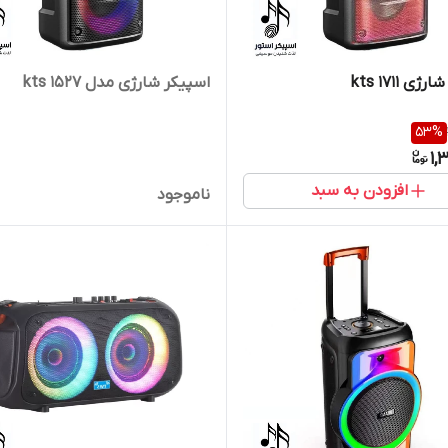
ی kts ۱۷۱۱
اسپیکر شارژی مدل kts 1527
53
%
1,
افزودن به سبد
ناموجود