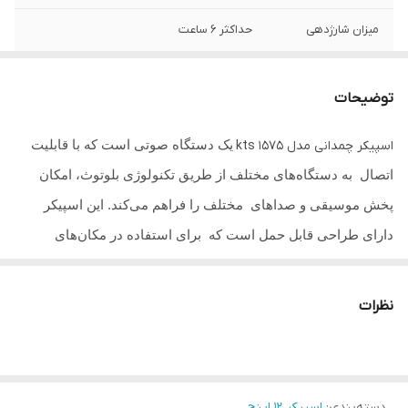
میزان شارژدهی
حداکثر ۶ ساعت
کنترل
دارد
توضیحات
قدرت
۳۵۰۰وات
یک دستگاه صوتی است که با قابلیت
اسپیکر چمدانی مدل kts 1575
سایز ساب
۱۲ اینچ
اتصال به دستگاه‌های مختلف از طریق تکنولوژی بلوتوث، امکان
رقص نور
فول پنل
پخش موسیقی و صداهای مختلف را فراهم می‌کند. این اسپیکر
دارای طراحی قابل حمل است که برای استفاده در مکان‌های
رادیو
دارد
مختلف و همراهی در سفرها و مهمانی ها یا جلسات جمعی بسیار
بلوتوث
دارد
مناسب است. ویژگی‌های اساسی اسپیکر شامل
کیفیت صدای بالا،
نظرات
قدرت خروجی صوتی بالا
، قابلیت اتصال به دستگاه‌های مختلف از
اقلام همراه
میکروفن کابل میکروفوناداپتور شارژریموت
کنترلدفترچه راهنما
جمله گوشی‌های هوشمند، تبلت، لپ‌تاپ‌ها و دیگر دستگاه‌های
دارای قابلیت بلوتوث خواهد بود. همچنین، این اسپیکر دارای
اکلایزر
دارد
دسته‌بندی
:
اسپیکر ۱۲ اینچ