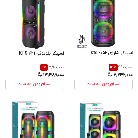
اسپیکر شارژی kts 2056
اسپیکر بلوتوثی KTS 1929
13,900,000
4,900,000
2
%
13
%
13,489,000
4,246,000
افزودن به سبد
افزودن به سبد