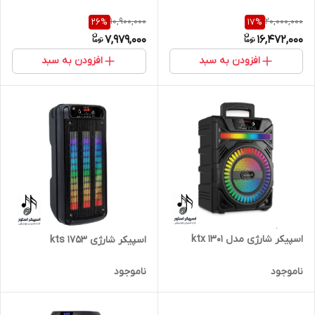
10,900,000
20,000,000
26
%
17
%
7,979,000
16,472,000
افزودن به سبد
افزودن به سبد
اسپیکر شارژی مدل ktx 1301
اسپیکر شارژی kts 1753
ناموجود
ناموجود