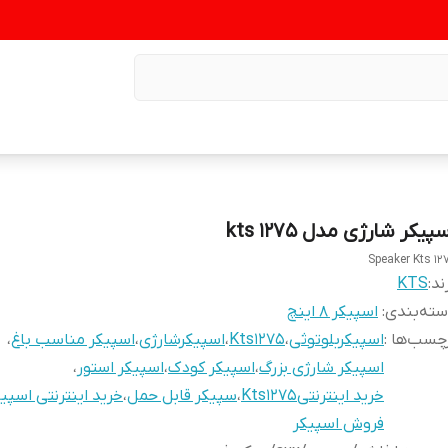
پیکر شارژی مدل kts 1275
Speaker Kts 12
ند:
KTS
ته‌بندی
:
اسپیکر 8 اینچ
چسب‌ها :
اسپیکربلوتوثی
،
Kts1275
،
اسپیکرشارژی
،
اسپیکر مناسب باغ
،
اسپیکر شارژی بزرگ
،
اسپیکر کودک
،
اسپیکر استور
،
خرید اینترنتیKts1275
،
سپیکر قابل حمل
،
خرید اینترنتی اسپی
فروش اسپیکر