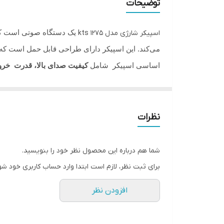
توضیحات
عرض
یک دستگاه صوتی است که 
اسپیکر شارژی مدل kts 1275
سایز ساب
می‌کند. این اسپیکر دارای طراحی قابل حمل است ک
اساسی اسپیکر شامل
کیفیت صدای بالا، قدرت خرو
قدرت
قابلیت بلوتوث خواهد بود. همچنین، این اسپیکر دارا
سایز تیوتر
لایت (رقص نور) جذابی می باشد که جلوه بسیار زیبای
رقص نور
نظرات
رادیو
شما هم درباره این محصول نظر خود را بنویسید.
حالت مگابیس
برای ثبت نظر، لازم است ابتدا وارد حساب کاربری خود شو
بلوتوث
افزودن نظر
باتری