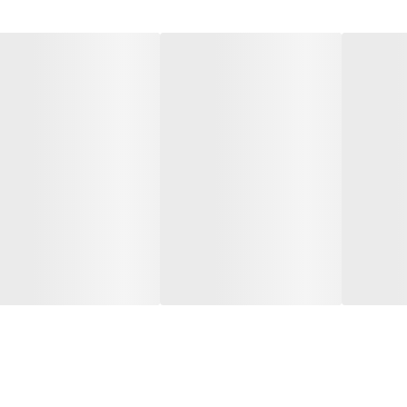
میکروفن/کابل میکروفن/کابل شارژ
40 سانتیمتر
دارد