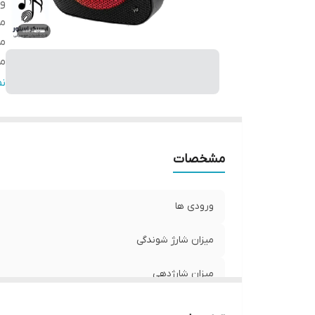
ور
می
می
مو
ع
ن
س
ق
سا
مشخصات
رق
را
ح
ورودی ها
بل
با
میزان شارژ شوندگی
اق
میزان شارژدهی
ار
S
موارد کاربرد